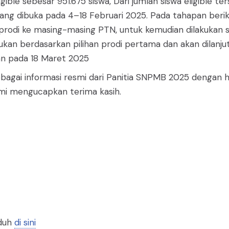
igible sebesar 951.675 siswa, Dari jumlah siswa eligible 
P yang dibuka pada 4–18 Februari 2025. Pada tahapan ber
rodi ke masing-masing PTN, untuk kemudian dilakukan se
ukan berdasarkan pilihan prodi pertama dan akan dilanjut
an pada 18 Maret 2025
sebagai informasi resmi dari Panitia SNPMB 2025 denga
kami mengucapkan terima kasih.
nduh
di sini