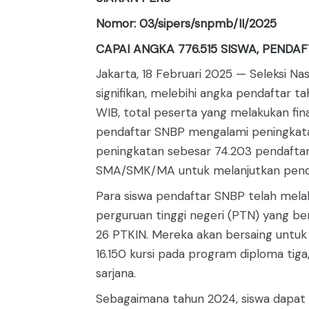
Nomor: 03/sipers/snpmb/II/2025
CAPAI ANGKA 776.515 SISWA, PENDA
Jakarta, 18 Februari 2025 — Seleksi N
signifikan, melebihi angka pendaftar 
WIB, total peserta yang melakukan fina
pendaftar SNBP mengalami peningkatan 
peningkatan sebesar 74.203 pendaftar 
SMA/SMK/MA untuk melanjutkan pendidik
Para siswa pendaftar SNBP telah melaku
perguruan tinggi negeri (PTN) yang ber
26 PTKIN. Mereka akan bersaing untuk m
16.150 kursi pada program diploma tig
sarjana.
Sebagaimana tahun 2024, siswa dapat m