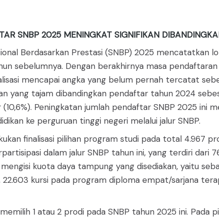
FTAR SNBP 2025 MENINGKAT SIGNIFIKAN DIBANDINGK
asional Berdasarkan Prestasi (SNBP) 2025 mencatatkan l
tahun sebelumnya. Dengan berakhirnya masa pendaftaran 
lisasi mencapai angka yang belum pernah tercatat sebelu
yang tajam dibandingkan pendaftar tahun 2024 sebesar 7
(10,6%). Peningkatan jumlah pendaftar SNBP 2025 ini me
an ke perguruan tinggi negeri melalui jalur SNBP.
kan finalisasi pilihan program studi pada total 4.967 pr
partisipasi dalam jalur SNBP tahun ini, yang terdiri dar
engisi kuota daya tampung yang disediakan, yaitu sebanya
a, 22.603 kursi pada program diploma empat/sarjana tera
emilih 1 atau 2 prodi pada SNBP tahun 2025 ini. Pada pi