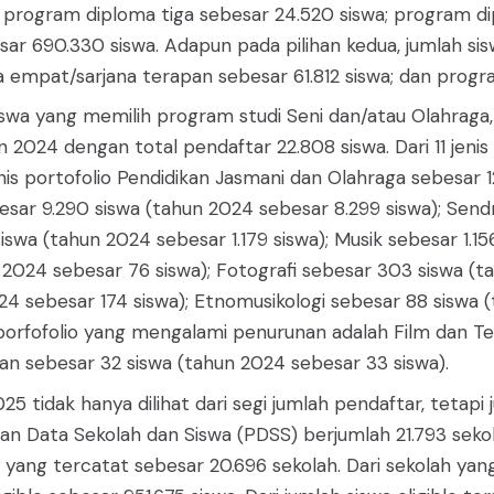
 program diploma tiga sebesar 24.520 siswa; program d
esar 690.330 siswa. Adapun pada pilihan kedua, jumlah s
 empat/sarjana terapan sebesar 61.812 siswa; dan progra
iswa yang memilih program studi Seni dan/atau Olahraga,
 2024 dengan total pendaftar 22.808 siswa. Dari 11 jenis 
is portofolio Pendidikan Jasmani dan Olahraga sebesar 
besar 9.290 siswa (tahun 2024 sebesar 8.299 siswa); Send
siswa (tahun 2024 sebesar 1.179 siswa); Musik sebesar 1.1
n 2024 sebesar 76 siswa); Fotografi sebesar 303 siswa (t
4 sebesar 174 siswa); Etnomusikologi sebesar 88 siswa (
orfofolio yang mengalami penurunan adalah Film dan Tele
an sebesar 32 siswa (tahun 2024 sebesar 33 siswa).
 tidak hanya dilihat dari segi jumlah pendaftar, tetapi 
alan Data Sekolah dan Siswa (PDSS) berjumlah 21.793 sek
yang tercatat sebesar 20.696 sekolah. Dari sekolah yang