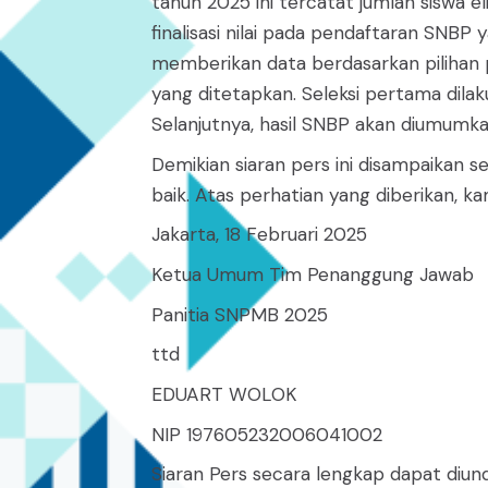
tahun 2025 ini tercatat jumlah siswa el
finalisasi nilai pada pendaftaran SNB
memberikan data berdasarkan pilihan p
yang ditetapkan. Seleksi pertama dilak
Selanjutnya, hasil SNBP akan diumumk
Demikian siaran pers ini disampaikan 
baik. Atas perhatian yang diberikan, 
Jakarta, 18 Februari 2025
Ketua Umum Tim Penanggung Jawab
Panitia SNPMB 2025
ttd
EDUART WOLOK
NIP 197605232006041002
Siaran Pers secara lengkap dapat diu