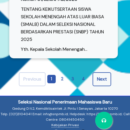
TENTANG KEIKUTSERTAAN SISWA
SEKOLAH MENENGAH ATAS LUAR BIASA
(SMALB) DALAM SELEKSI NASIONAL
BERDASARKAN PRESTASI (SNBP) TAHUN
2025
Yth. Kepala Sekolah Menengah...
Previous
Next
1
2
3
4
Seleksi Nasional Penerimaan Mahasiswa Baru
Gedung D lt.2, Kemdiktisaintek Jl. Pintu I Senayan, Jakarta 10270
Telp. (021)3104041 Email: info@snpmb.id; Helpdesk: https://halo.snpmb.id; Call
Centre: 08041450450
Kebijakan Privasi