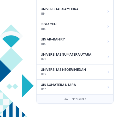
UNIVERSITAS SAMUDRA
1114
ISBI ACEH
1115
UIN AR-RANIRY
1116
UNIVERSITAS SUMATERA UTARA
1121
UNIVERSITAS NEGERI MEDAN
1122
UIN SUMATERA UTARA
1123
146 PTN tersedia
UIN SYEKH ALI HASAN AHMAD ADDARY PADANGSIDIMPUAN
1124
UNIVERSITAS RIAU