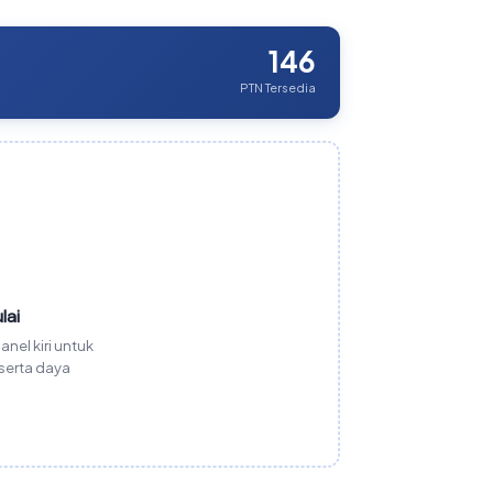
146
PTN Tersedia
lai
anel kiri untuk
eserta daya