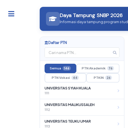
Toggle
Daya Tampung SNBP 2026
Informasi daya tampung program studi
Daftar PTN
Semua
PTN Akademik
146
76
PTN Vokasi
PTKIN
44
26
UNIVERSITAS SYIAH KUALA
1111
UNIVERSITAS MALIKUSSALEH
1112
UNIVERSITAS TEUKU UMAR
1113