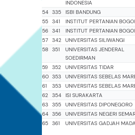
INDONESIA
54
335
ISBI BANDUNG
55
341
INSTITUT PERTANIAN BOGO
56
341
INSTITUT PERTANIAN BOGO
57
342
UNIVERSITAS SILIWANGI
58
351
UNIVERSITAS JENDERAL
SOEDIRMAN
59
352
UNIVERSITAS TIDAR
60
353
UNIVERSITAS SEBELAS MAR
61
353
UNIVERSITAS SEBELAS MAR
62
354
ISI SURAKARTA
63
355
UNIVERSITAS DIPONEGORO
64
356
UNIVERSITAS NEGERI SEM
65
361
UNIVERSITAS GADJAH MAD