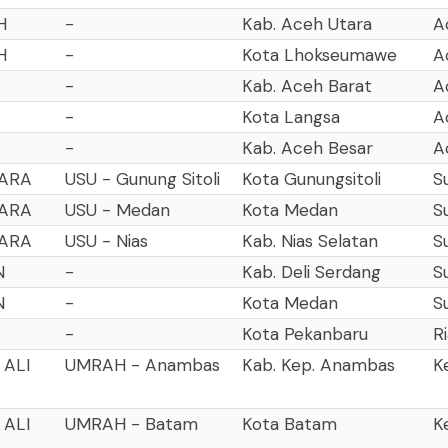
H
-
Kab. Aceh Utara
A
H
-
Kota Lhokseumawe
A
-
Kab. Aceh Barat
A
-
Kota Langsa
A
-
Kab. Aceh Besar
A
TARA
USU - Gunung Sitoli
Kota Gunungsitoli
S
TARA
USU - Medan
Kota Medan
S
TARA
USU - Nias
Kab. Nias Selatan
S
N
-
Kab. Deli Serdang
S
N
-
Kota Medan
S
-
Kota Pekanbaru
R
 ALI
UMRAH - Anambas
Kab. Kep. Anambas
K
 ALI
UMRAH - Batam
Kota Batam
K