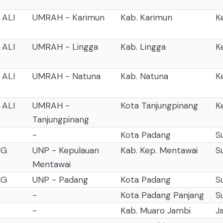
 ALI
UMRAH - Karimun
Kab. Karimun
K
 ALI
UMRAH - Lingga
Kab. Lingga
K
 ALI
UMRAH - Natuna
Kab. Natuna
K
 ALI
UMRAH -
Kota Tanjungpinang
K
Tanjungpinang
-
Kota Padang
S
NG
UNP - Kepulauan
Kab. Kep. Mentawai
S
Mentawai
NG
UNP - Padang
Kota Padang
S
-
Kota Padang Panjang
S
-
Kab. Muaro Jambi
J