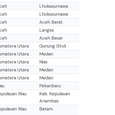
ceh
Lhokseumawe
ceh
Lhokseumawe
ceh
Aceh Barat
ceh
Langsa
ceh
Aceh Besar
umatera Utara
Gunung Sitoli
umatera Utara
Medan
umatera Utara
Nias
umatera Utara
Medan
umatera Utara
Medan
iau
Pekanbaru
epulauan Riau
Kab. Kepulauan
Anambas
epulauan Riau
Batam