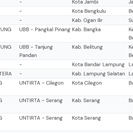
-
Kota Jambi
J
-
Kota Bengkulu
B
-
Kab. Ogan Ilir
S
TUNG
UBB - Pangkal Pinang
Kab. Bangka
K
B
TUNG
UBB - Tanjung
Kab. Belitung
K
Pandan
B
-
Kota Bandar Lampung
L
ATERA
-
Kab. Lampung Selatan
L
G
UNTIRTA - Cilegon
Kota Cilegon
B
G
UNTIRTA - Serang
Kab. Serang
B
G
UNTIRTA - Serang
Kota Serang
B