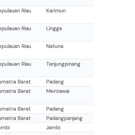
epulauan Riau
Karimun
epulauan Riau
Lingga
epulauan Riau
Natuna
epulauan Riau
Tanjungpinang
umatra Barat
Padang
umatra Barat
Mentawai
umatra Barat
Padang
umatra Barat
Padangpanjang
ambi
Jambi