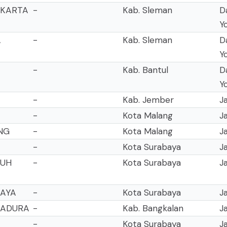
AKARTA
-
Kab. Sleman
D
Y
A
-
Kab. Sleman
D
Y
-
Kab. Bantul
D
Y
-
Kab. Jember
J
-
Kota Malang
J
NG
-
Kota Malang
J
-
Kota Surabaya
J
LUH
-
Kota Surabaya
J
BAYA
-
Kota Surabaya
J
MADURA
-
Kab. Bangkalan
J
-
Kota Surabaya
J