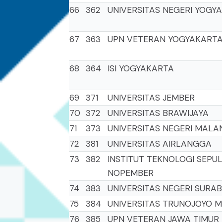
66
362
UNIVERSITAS NEGERI YOGY
67
363
UPN VETERAN YOGYAKART
68
364
ISI YOGYAKARTA
69
371
UNIVERSITAS JEMBER
70
372
UNIVERSITAS BRAWIJAYA
71
373
UNIVERSITAS NEGERI MALA
72
381
UNIVERSITAS AIRLANGGA
73
382
INSTITUT TEKNOLOGI SEPU
NOPEMBER
74
383
UNIVERSITAS NEGERI SURA
75
384
UNIVERSITAS TRUNOJOYO 
76
385
UPN VETERAN JAWA TIMUR