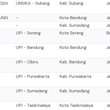
NGSA
UNSIKA - Subang
Kab. Subang
J
DUNG
-
Kota Bandung
J
-
Kab. Sumedang
J
UPI - Serang
Kota Serang
B
UPI - Bandung
Kota Bandung
J
UPI - Cibiru
Kab. Bandung
J
UPI - Purwakarta
Kab. Purwakarta
J
UPI - Sumedang
Kab. Sumedang
J
UPI - Tasikmalaya
Kota Tasikmalaya
J