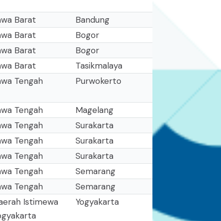
awa Barat
Bandung
awa Barat
Bogor
awa Barat
Bogor
awa Barat
Tasikmalaya
awa Tengah
Purwokerto
awa Tengah
Magelang
awa Tengah
Surakarta
awa Tengah
Surakarta
awa Tengah
Surakarta
awa Tengah
Semarang
awa Tengah
Semarang
aerah Istimewa
Yogyakarta
ogyakarta