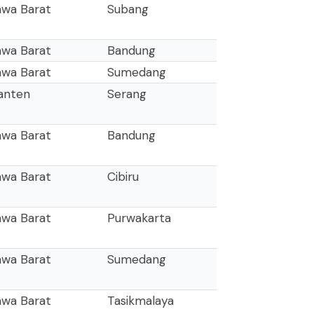
awa Barat
Subang
awa Barat
Bandung
awa Barat
Sumedang
anten
Serang
awa Barat
Bandung
awa Barat
Cibiru
awa Barat
Purwakarta
awa Barat
Sumedang
awa Barat
Tasikmalaya