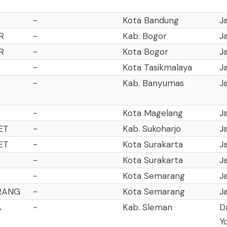
-
Kota Bandung
J
R
-
Kab. Bogor
J
R
-
Kota Bogor
J
-
Kota Tasikmalaya
J
-
Kab. Banyumas
J
-
Kota Magelang
J
ET
-
Kab. Sukoharjo
J
ET
-
Kota Surakarta
J
-
Kota Surakarta
J
-
Kota Semarang
J
ARANG
-
Kota Semarang
J
A
-
Kab. Sleman
D
Y