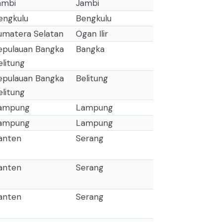
ambi
Jambi
engkulu
Bengkulu
umatera Selatan
Ogan Ilir
epulauan Bangka
Bangka
elitung
epulauan Bangka
Belitung
elitung
ampung
Lampung
ampung
Lampung
anten
Serang
anten
Serang
anten
Serang