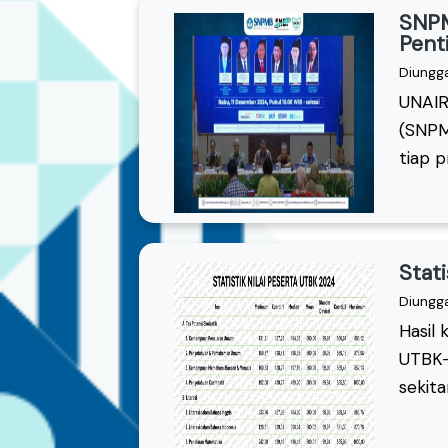
SNPM
Pent
Diungg
UNAIR
(SNPM
tiap p
Stat
Diungg
Hasil 
UTBK-
sekita