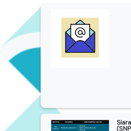
Siar
(SNP