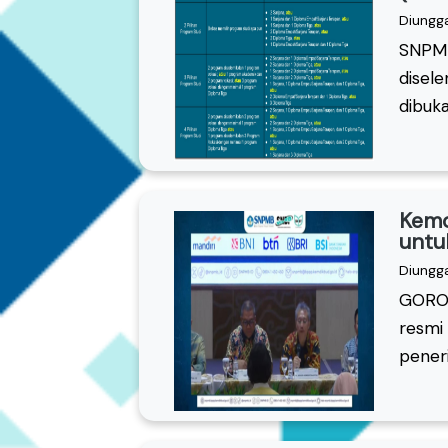
Diungg
SNPMB
disel
dibuka
Kemd
untu
Diungg
GORON
resmi
peneri